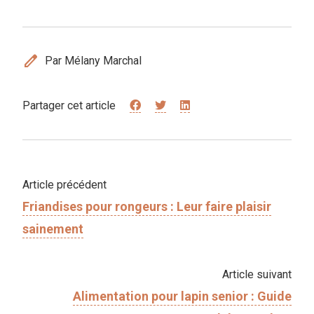
edit
Par Mélany Marchal
Partager cet article
Article précédent
Friandises pour rongeurs : Leur faire plaisir
sainement
Article suivant
Alimentation pour lapin senior : Guide