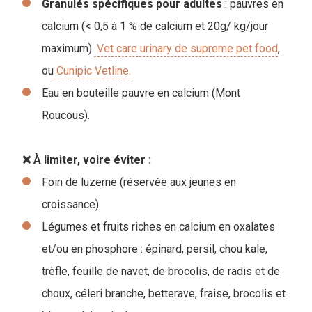
Granulés spécifiques pour adultes
: pauvres en
calcium (< 0,5 à 1 % de calcium et 20g/ kg/jour
maximum).
Vet care urinary de supreme pet food
,
ou
Cunipic Vetline.
Eau en bouteille pauvre en calcium (Mont
Roucous).
❌ À limiter, voire éviter :
Foin de luzerne (réservée aux jeunes en
croissance).
Légumes et fruits riches en calcium en oxalates
et/ou en phosphore : épinard, persil, chou kale,
trèfle, feuille de navet, de brocolis, de radis et de
choux, céleri branche, betterave, fraise, brocolis et