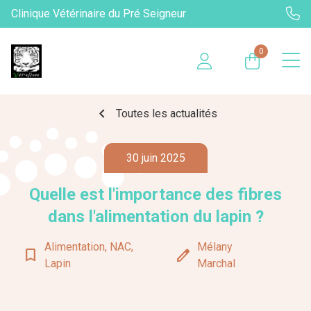
Clinique Vétérinaire du Pré Seigneur
0
chevron_left
Toutes les actualités
30 juin 2025
Quelle est l'importance des fibres
dans l'alimentation du lapin ?
Alimentation, NAC,
Mélany
bookmark_border
edit
Lapin
Marchal