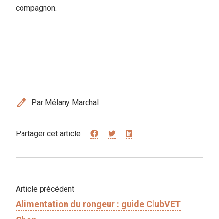
compagnon.
edit
Par Mélany Marchal
Partager cet article
Article précédent
Alimentation du rongeur : guide ClubVET