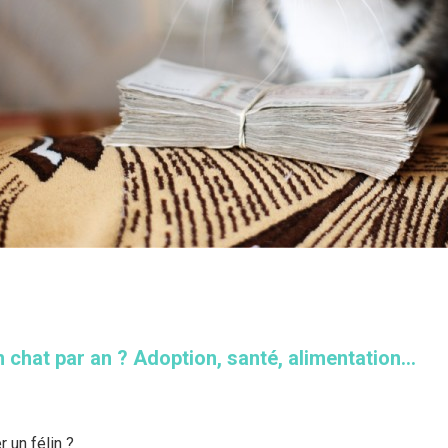
chat par an ? Adoption, santé, alimentation...
 un félin ?