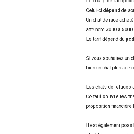
Le coût pour l'adoption 
Celui-ci
dépend
de son
Un chat de race acheté
atteindre
3000 à 5000
Le tarif dépend du
ped
Si vous souhaitez un c
bien un chat plus âgé 
Les chats de refuges
Ce tarif
couvre
les
fr
proposition financière 
Il est également possi