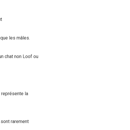
t
 que les mâles.
un chat non Loof ou
i représente la
i sont rarement