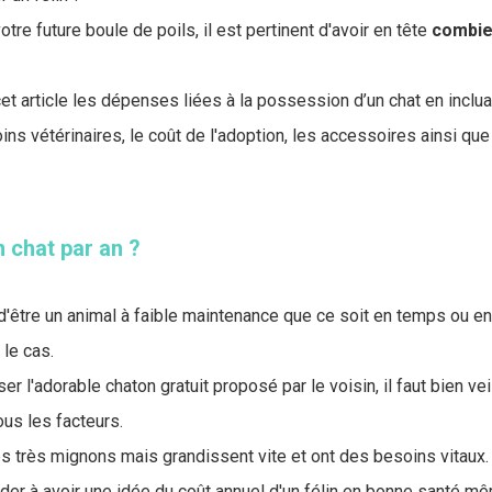
otre future boule de poils, il est pertinent d'avoir en tête
combie
t article les dépenses liées à la possession d’un chat en inclu
soins vétérinaires, le coût de l'adoption, les accessoires ainsi q
 chat par an ?
 d'être un animal à faible maintenance que ce soit en temps ou e
 le cas.
user l'adorable chaton gratuit proposé par le voisin, il faut bien vei
us les facteurs.
s très mignons mais grandissent vite et ont des besoins vitaux.
ider à avoir une idée du coût annuel d'un félin en bonne santé mê