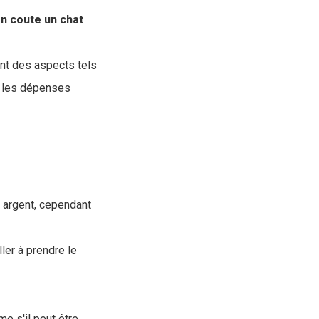
n coute un chat
ant des aspects tels
ue les dépenses
n argent, cependant
ller à prendre le
me s'il peut être