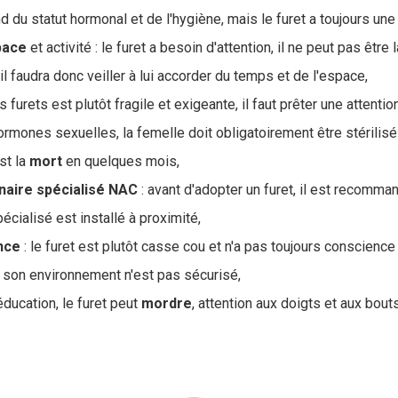
d du statut hormonal et de l'hygiène, mais le furet a toujours un
pace
et activité : le furet a besoin d'attention, il ne peut pas êtr
il faudra donc veiller à lui accorder du temps et de l'espace,
s furets est plutôt fragile et exigeante, il faut prêter une attentio
ormones sexuelles, la femelle doit obligatoirement être stérilis
st la
mort
en quelques mois,
naire spécialisé NAC
: avant d'adopter un furet, il est recomma
pécialisé est installé à proximité,
nce
: le furet est plutôt casse cou et n'a pas toujours conscience 
 son environnement n'est pas sécurisé,
ducation, le furet peut
mordre
, attention aux doigts et aux bout