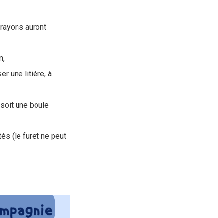
 crayons auront
n,
er une litière, à
l soit une boule
tés (le furet ne peut