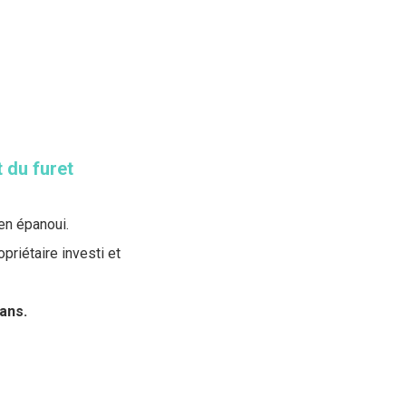
 du furet
ien épanoui.
priétaire investi et
ans.