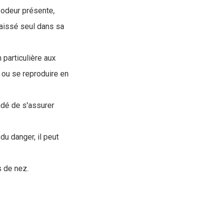
e odeur présente,
e laissé seul dans sa
n particulière aux
é ou se reproduire en
ndé de s'assurer
du danger, il peut
s de nez.