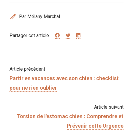
edit
Par Mélany Marchal
Partager cet article
Article précédent
Partir en vacances avec son chien : checklist
pour ne rien oublier
Article suivant
Torsion de l'estomac chien : Comprendre et
Prévenir cette Urgence