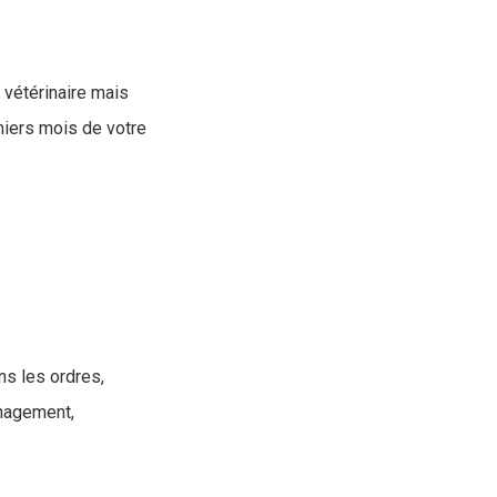
e vétérinaire mais
miers mois de votre
ns les ordres,
énagement,