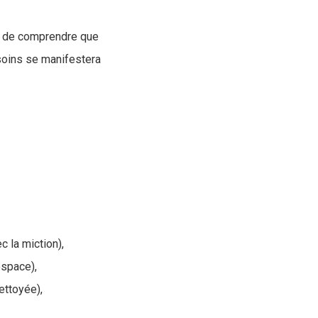
ial de comprendre que
esoins se manifestera
 la miction),
espace),
ettoyée),